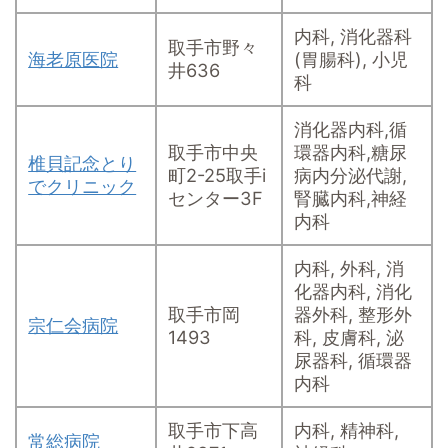
内科, 消化器科
取手市野々
海老原医院
(胃腸科), 小児
井636
科
消化器内科,循
取手市中央
環器内科,糖尿
椎貝記念とり
町2-25取手i
病内分泌代謝,
でクリニック
センター3F
腎臓内科,神経
内科
内科, 外科, 消
化器内科, 消化
取手市岡
器外科, 整形外
宗仁会病院
1493
科, 皮膚科, 泌
尿器科, 循環器
内科
取手市下高
内科, 精神科,
常総病院