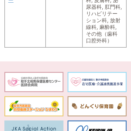
ー
科, 皮膚科, 泌
尿器科, 肛門科,
リハビリテー
ション科, 放射
線科, 麻酔科,
その他（歯科
口腔外科）