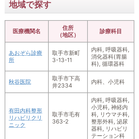
地域で探す
住所
医療機関名
診療科目
（地区）
内科, 呼吸器科,
あおぞら診療
取手市新町
消化器科(胃腸
所
3-13-11
科), 循環器科
取手市下高
秋谷医院
内科、小児科
井2334
内科, 呼吸器科,
小児科, 神経内
有田内科整形
取手市毛有
科, リウマチ科,
リハビリクリ
363-2
整形外科, 泌尿
ニック
器科, リハビリ
テーション科