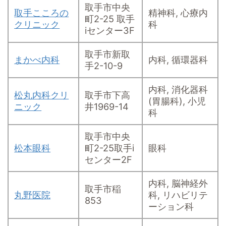
取手市中央
取手こころの
精神科, 心療内
町2-25 取手
クリニック
科
iセンター3F
取手市新取
まかべ内科
内科, 循環器科
手2-10-9
内科, 消化器科
松丸内科クリ
取手市下高
(胃腸科), 小児
ニック
井1969-14
科
取手市中央
松本眼科
町2-25取手i
眼科
センター2F
内科, 脳神経外
取手市稲
丸野医院
科, リハビリテ
853
ーション科