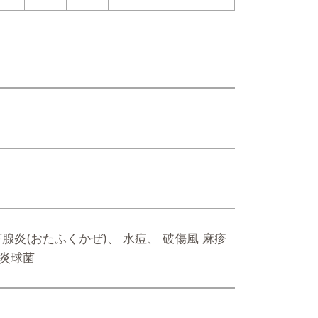
腺炎(おたふくかぜ)、 水痘、 破傷風 麻疹
肺炎球菌