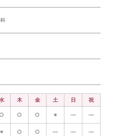
器科
水
木
金
土
日
祝
○
○
○
※
―
―
※
○
○
―
―
―