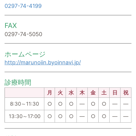
0297-74-4199
FAX
0297-74-5050
ホームページ
http://marunoiin.byoinnavi.jp/
診療時間
月
火
水
木
金
土
日
祝
8:30～11:30
○
○
○
―
○
○
―
―
13:30～17:00
○
○
○
―
○
○
―
―