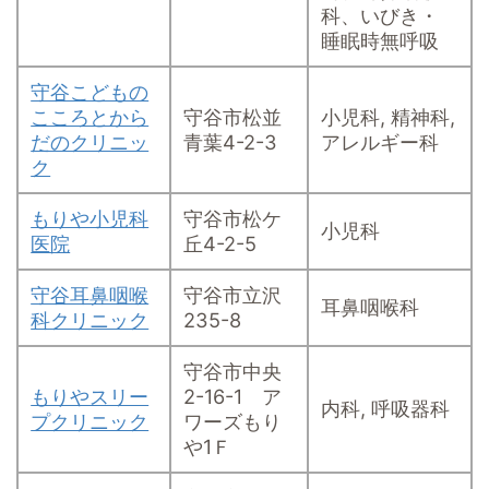
科、いびき・
睡眠時無呼吸
守谷こどもの
こころとから
守谷市松並
小児科, 精神科,
だのクリニッ
青葉4-2-3
アレルギー科
ク
もりや小児科
守谷市松ケ
小児科
医院
丘4-2-5
守谷耳鼻咽喉
守谷市立沢
耳鼻咽喉科
科クリニック
235-8
守谷市中央
もりやスリー
2-16-1 ア
内科, 呼吸器科
プクリニック
ワーズもり
や1Ｆ