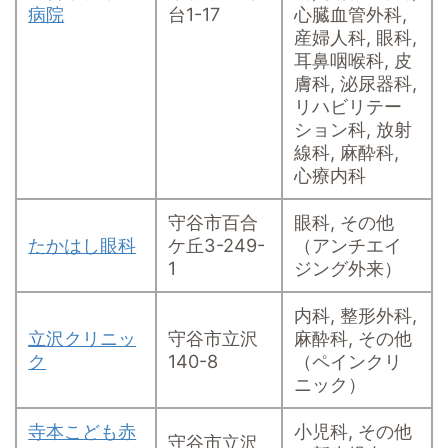
病院
台1-17
心臓血管外科,
産婦人科, 眼科,
耳鼻咽喉科, 皮
膚科, 泌尿器科,
リハビリテー
ション科, 放射
線科, 麻酔科,
心療内科
守谷市百合
眼科, その他
たかはし眼科
ケ丘3-249-
（アンチエイ
1
ジング外来）
内科, 整形外科,
立沢クリニッ
守谷市立沢
麻酔科, その他
ク
140-8
（ペインクリ
ニック）
寺本こども赤
小児科, その他
守谷市立沢