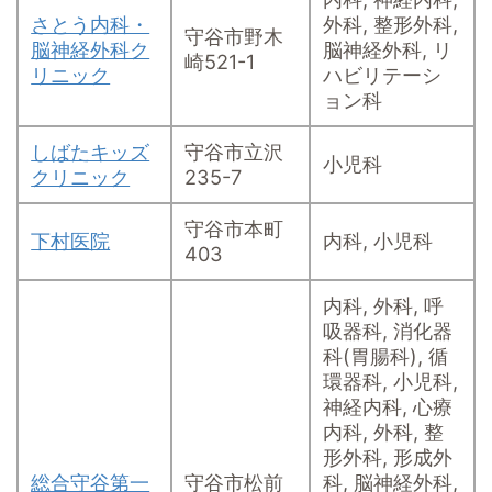
さとう内科・
外科, 整形外科,
守谷市野木
脳神経外科ク
脳神経外科, リ
崎521-1
リニック
ハビリテーシ
ョン科
しばたキッズ
守谷市立沢
小児科
クリニック
235-7
守谷市本町
下村医院
内科, 小児科
403
内科, 外科, 呼
吸器科, 消化器
科(胃腸科), 循
環器科, 小児科,
神経内科, 心療
内科, 外科, 整
形外科, 形成外
総合守谷第一
守谷市松前
科, 脳神経外科,