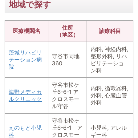
地域で探す
住所
医療機関名
診療科目
（地区）
内科, 神経内科,
茨城リハビリ
守谷市同地
整形外科, リハ
テーション病
360
ビリテーショ
院
ン科
守谷市松ケ
内科, 循環器科,
海野メディカ
丘6-6-1 ア
外科, 心臓血管
ルクリニック
クロスモー
外科
ル守谷
守谷市松ヶ
えのもと小児
丘6-6-1 ア
小児科, アレル
科
クロスモー
ギー科