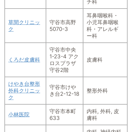
チ科
耳鼻咽喉科・
草間クリニッ
守谷市高野
小児耳鼻咽喉
ク
5070-3
科・アレルギ
ー科
守谷市中央
1-23-4 アク
くろだ皮膚科
皮膚科
ロスプラザ
守谷2階
けやき台整形
守谷市けや
外科クリニッ
整形外科
き台2-12-18
ク
守谷市本町
内科, 外科, 皮
小林医院
633
膚科
内科, 神経内科,