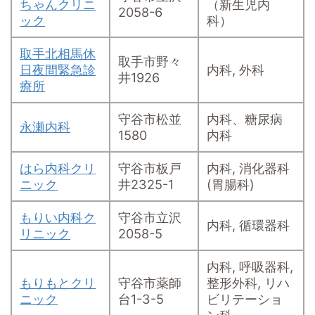
ちゃんクリニ
（新生児内
2058-6
ック
科）
取手北相馬休
取手市野々
日夜間緊急診
内科, 外科
井1926
療所
守谷市松並
内科、糖尿病
永瀬内科
1580
内科
はら内科クリ
守谷市板戸
内科, 消化器科
ニック
井2325-1
(胃腸科)
もりい内科ク
守谷市立沢
内科, 循環器科
リニック
2058-5
内科, 呼吸器科,
もりもとクリ
守谷市薬師
整形外科, リハ
ニック
台1-3-5
ビリテーショ