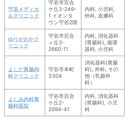
守谷市百合
守谷メディカ
ケ丘3-249-
内科, 小児科,
ルクリニック
1 イオンタ
外科, 皮膚科
ウン守谷2階
守谷市百合
内科, 消化器科
ゆりがおかク
ヶ丘3-
(胃腸科), 循環
リニック
2660-11
器科, 小児科
消化器科(胃腸
よしだ胃腸内
守谷市本町
科), 外科, その
科クリニック
3304
他（乳腺外
科）
守谷市百合
内科, 消化器科
よしみ内科胃
ケ丘2-
(胃腸科), 小児
腸科医院
2694-41
科