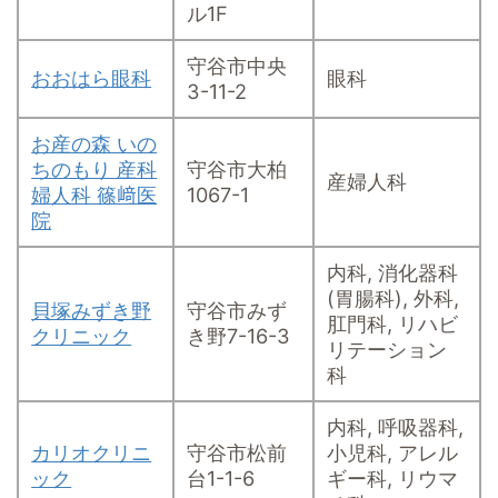
ル1F
守谷市中央
おおはら眼科
眼科
3-11-2
お産の森 いの
ちのもり 産科
守谷市大柏
産婦人科
婦人科 篠﨑医
1067-1
院
内科, 消化器科
(胃腸科), 外科,
貝塚みずき野
守谷市みず
肛門科, リハビ
クリニック
き野7-16-3
リテーション
科
内科, 呼吸器科,
カリオクリニ
守谷市松前
小児科, アレル
ック
台1-1-6
ギー科, リウマ