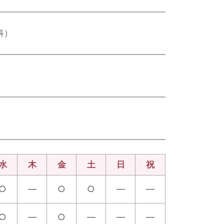
科）
水
木
金
土
日
祝
○
―
○
○
―
―
○
―
○
―
―
―