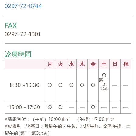
0297-72-0744
FAX
0297-72-1001
診療時間
月
火
水
木
金
土
日
祝
○
第1・
3
8:30～10:30
○
○
○
○
○
―
―
のみ
15:00～17:30
○
○
―
―
○
―
―
―
※新患受付：（午前）10:00まで （午後）17:00まで
※皮膚科 診療日：月曜午前・午後、水曜午前、金曜午後、土
曜午前(第1・第3のみ)